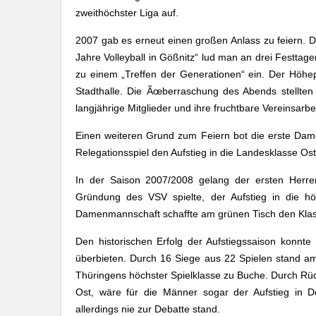
zweithöchster Liga auf.
2007 gab es erneut einen großen Anlass zu feiern. 
Jahre Volleyball in Gößnitz“ lud man an drei Festtage
zu einem „Treffen der Generationen“ ein. Der Höhep
Stadthalle. Die Ãœberraschung des Abends stellten
langjährige Mitglieder und ihre fruchtbare Vereinsarbei
Einen weiteren Grund zum Feiern bot die erste Dam
Relegationsspiel den Aufstieg in die Landesklasse Os
In der Saison 2007/2008 gelang der ersten Herre
Gründung des VSV spielte, der Aufstieg in die hö
Damenmannschaft schaffte am grünen Tisch den Klass
Den historischen Erfolg der Aufstiegssaison konnt
überbieten. Durch 16 Siege aus 22 Spielen stand am E
Thüringens höchster Spielklasse zu Buche. Durch Rü
Ost, wäre für die Männer sogar der Aufstieg in De
allerdings nie zur Debatte stand.