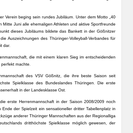
Der Verein beging sein rundes Jubiläum. Unter dem Motto „40
n Mitte Juni alle ehemaligen Athleten und aktive Sportfreunde
unkt dieses Jubiläums bildete das Bankett in der Gößnitzer
 die Auszeichnungen des Thüringer-Volleyball-Verbandes für
t dar.
enmannschaft, die mit einem klaren Sieg im entscheidenden
t perfekt machte.
nmannschaft des VSV Gößnitz, die ihre beste Saison seit
chste Spielklasse des Bundeslandes Thüringen. Die erste
enerhalt in der Landesklasse Ost.
e die erste Herrenmannschaft in der Saison 2008/2009 noch
nde der Spielzeit ein sensationeller dritter Tabellenplatz in
ckzüge anderer Thüringer Mannschaften aus der Regionalliga
utschlands dritthöchste Spielklasse möglich gewesen, der