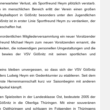
erwarteter Verlust, als Sportfreund Heym plötzlich verstarb.
m im menschlichen Bereich erlitt der Verein einen großen
leyballsport in Gößnitz besonders unter den Jugendlichen
nitz ist in erster Linie Sportfreund Heym zu verdanken, der
eschaffen hat.
ordentlichen Mitgliederversammlung ein neuer Vorsitzender
freund Michael Heym zum neuen Vorsitzenden ernannt, die
igkeiten, die notwendigen personellen Umgestaltungen und die
n, bewies der VSV Gößnitz mit seinen sportlichen und
eins bleiben unvergessen, so dass sich der VSV Gößnitz
ers Ludwig Heym ein Gedenkturnier zu etablieren. Seit dem
erste Herrenmannschaft kurz vor Saisonbeginn mit anderen
kpokal kämpft.
chen Spielzeiten in der Landesklasse Ost, bedeutete 2005 der
ößnitz in die Oberliga Thüringen. Mit einer souveränen
l in Ostthüringen und schlugen im Folgenden in Thüringens