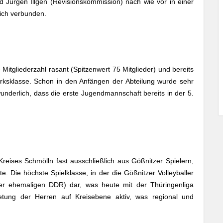
d Jürgen Illgen (Revisionskommission) nach wie vor in einer
lich verbunden.
 Mitgliederzahl rasant (Spitzenwert 75 Mitglieder) und bereits
irksklasse. Schon in den Anfängen der Abteilung wurde sehr
wunderlich, dass die erste Jugendmannschaft bereits in der 5.
reises Schmölln fast ausschließlich aus Gößnitzer Spielern,
e. Die höchste Spielklasse, in der die Gößnitzer Volleyballer
in der ehemaligen DDR) dar, was heute mit der Thüringenliga
retung der Herren auf Kreisebene aktiv, was regional und