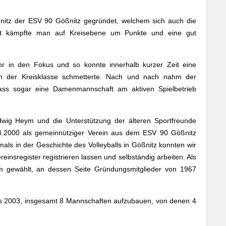
tz der ESV 90 Gößnitz gegründet, welchem sich auch die
nkt kämpfte man auf Kreisebene um Punkte und eine gut
hr in den Fokus und so konnte innerhalb kurzer Zeit eine
in der Kreisklasse schmetterte. Nach und nach nahm der
 dass sogar eine Damenmannschaft am aktiven Spielbetrieb
ig Heym und die Unterstützung der älteren Sportfreunde
04.2000 als gemeinnütziger Verein aus dem ESV 90 Gößnitz
ls in der Geschichte des Volleyballs in Gößnitz konnten wir
einsregister registrieren lassen und selbständig arbeiten. Als
m gewählt, an dessen Seite Gründungsmitglieder von 1967
s 2003, insgesamt 8 Mannschaften aufzubauen, von denen 4