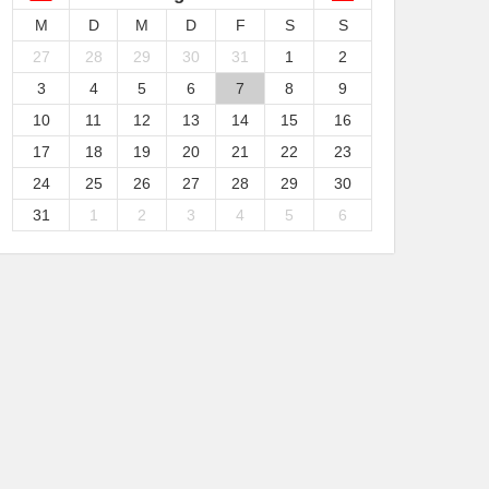
M
D
M
D
F
S
S
27
28
29
30
31
1
2
3
4
5
6
7
8
9
10
11
12
13
14
15
16
17
18
19
20
21
22
23
24
25
26
27
28
29
30
31
1
2
3
4
5
6