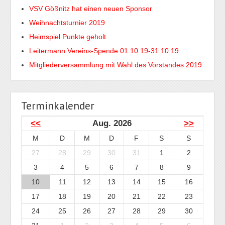
VSV Gößnitz hat einen neuen Sponsor
Weihnachtsturnier 2019
Heimspiel Punkte geholt
Leitermann Vereins-Spende 01.10.19-31.10.19
Mitgliederversammlung mit Wahl des Vorstandes 2019
Terminkalender
<<
Aug. 2026
>>
M
D
M
D
F
S
S
27
28
29
30
31
1
2
3
4
5
6
7
8
9
10
11
12
13
14
15
16
17
18
19
20
21
22
23
24
25
26
27
28
29
30