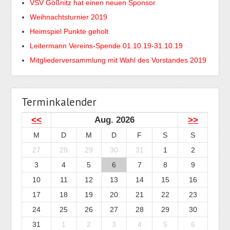
VSV Gößnitz hat einen neuen Sponsor
Weihnachtsturnier 2019
Heimspiel Punkte geholt
Leitermann Vereins-Spende 01.10.19-31.10.19
Mitgliederversammlung mit Wahl des Vorstandes 2019
Terminkalender
<<
Aug. 2026
>>
M
D
M
D
F
S
S
27
28
29
30
31
1
2
3
4
5
6
7
8
9
10
11
12
13
14
15
16
17
18
19
20
21
22
23
24
25
26
27
28
29
30
31
1
2
3
4
5
6