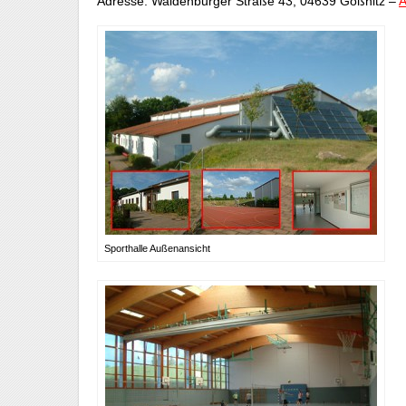
Adresse: Waldenburger Straße 43, 04639 Gößnitz –
A
Sporthalle Außenansicht